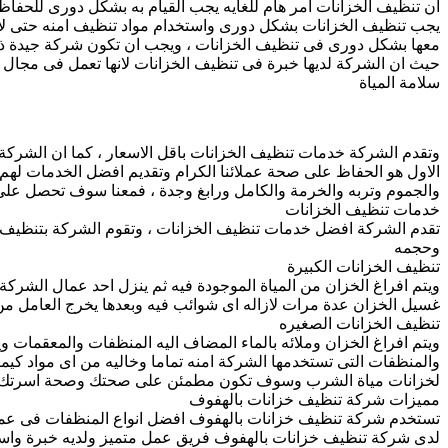
ان تنظيف الخزانات امر هام للغايه يجب القيام به بشكل دورى للحفاظ
يجب تنظيف الخزانات بشكل دورى واستخدام مواد تنظيف امنه حتى لا ت
معها بشكل دورى فى تنظيف الخزانات ، ويجب ان تكون شركة جيدة ذا
حيث ان الشركة لديها خبرة فى تنظيف الخزانات لانها تعمل فى مجال ت
سلامة المياة
وتقدم الشركة خدمات تنظيف الخزانات باقل الاسعار ، كما ان الشركة 
الاول هو الحفاظ على صحة عملائنا الكرام وتقديم افضل الخدمات له
والجموم وتربه والخرمة والكامل ورابغ وجدة ، فمعنا سوف تحصل على
خدمات تنظيف الخزانات
تقدم الشركة افضل خدمات تنظيف الخزانات ، وتقوم الشركة بتنظيف 
وحجمه
تنظيف الخزانات الكبيرة
ويتم افراغ الخزان من المياة الموجودة فيه ثم ينزل احد عمال الشرك
غسيل الخزان عدة مرات لازاله اى شوائب فيه وبعدها يخرج العامل من ا
تنظيف الخزانات الصغيره
ويتم افراغ الخزان وملائه بالماء المضاف اليه المنظفات والمعقمات وي
والمنظفات التى تستخدمها الشركة امنه تماما وخاليه من اى مواد كيما
لخزانات مياة الشرب وسوف تكون مطمئن على صحتك وصحة اسرتك
مميزات شركة تنظيف خزانات بالهفوف
تستخدم شركة تنظيف خزانات بالهفوف افضل انواع المنظفات فى عمل
لدى شركة تنظيف خزانات بالهفوف فريق عمل متميز ولديه خبرة واس