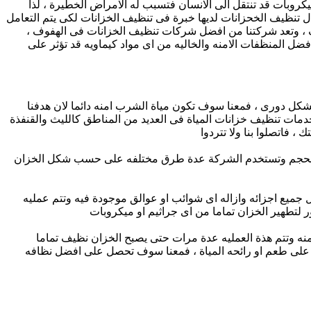
كروبات قد تنتقل الى الانسان فتسبب له الامراض الخطيرة ، لذا
تنظيف الخحزانات لديها خبرة فى تنظيف الخزانات لكى يتم التعامل
 ، وتعد شركتنا من افضل شركات تنظيف الخزانات فى الهفوف ،
ل المنظفات الامنه والخاليه من اى مواد كيماويه قد تؤثر على
بشكل دورى ، فمعنا سوف تكون مياة الشرب امنه دائما لان هدفنا
مات تنظيف خزانات المياة فى العديد من المناطق كالليث والقنفذة
فاتصلوا بنا ولا تتردوا
رة الحجم وتستخدم الشركة عدة طرق مختلفه على حسب شكل الخزان
جميع اجزائه وازاله اى شوائب او عوالق موجودة فيه وتتم عمليه
ر لتطهير الخزان تماما من اى جراثيم او ميكروبات
 منه وتتم هذة العمليه عدة مرات حتى يصبح الخزان نظيف تماما
ؤثر على طعم او رائحه المياة ، فمعنا سوف تحصل على افضل نظافه