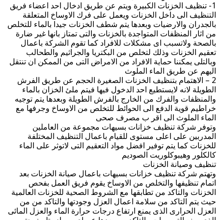
1- تنظيف الخزنات الكبيرة ويتم عن طريق ادخال احد اعضاء فريق
التنظيف الى داخل الخزنات ويعمل على فرك الاوساخ المتعلقة
بالجدران والارضيات وبعدها يتم شطف الخزنات جيدا بالماء للتخلص
من اثار المنظفات المتواجدة بالخزنات والتى تمتاز بانها غير ضارة
بالصحة ولاتسبب اى مشكلات للافراد كما تقوم الشركة باعمال
تعقيم الخزنات وذلك لتخلص من البكتريا والجراثيم والطحالب
وبالتلى يمكننا حماية الافراد من الامراض التى من الممكن ان تنتقل
اليهم عن طريق الماء الملوث
2 – الاهتمام بتنظيف الخزنات الصغيرة الحجم عن طريق الفرش
الطويلة لانه لايستطيع احد الدخول فيها فيتم ملئ الخزان بالماء
والمنظفات والفرك من الخارج بالفرش الطويلة وبعدها يتم توجيه
خراطيم قوية الدفع الى الحوائط للتخلص من الاوساخ وجرفها مع
الماء الملوث الى اقر ب مصرف صحى
وتوفر شركة تنظيف خزانات بسيهات مجموعة من العاملين
المدربين على اعلى مستوى للقيام باعمال التنظيف المختلفة
للخزنات كما يتم توفير افضل مواد التعقيم التى لاتوثر على الماء
كالكلور وهيبوكلوريت الصوديم
تنظيف وصيانة الخزنات
وتهتم شركة تنظيف خزانات بسيهات باعمال صيانة الخزنات بعد
اتمام تنظيفها والتخلص من الاوساخ يقوم فريق العمل بفحص
الخزنات والتاكد من تطابقها مع الشروط الصحية للخزنات العالمية
حيث يتم التاكد من سلامة اعمال العزل وجودتها والتاكد من من
العزل الحرارى الذى يمنع ارتفاع درجات حرارة الماء والعزل المائى