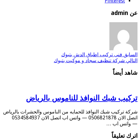
Pinterest
عن admin
السابق
فنى تركيب اطباق الدش بتبوك
التالي
شركة تنظيف سجاد و موكيت بتبوك
شاهد أيضاً
تركيب شبك النوافذ للناموس بالرياض
شركة تركيب شبك النوافذ للحمايه من الناموس والحشرات بالرياض
اتصل الان 0506821878 — واتس اب اتصل الان 0534584937
— واتس اب …
اترك تعليقاً