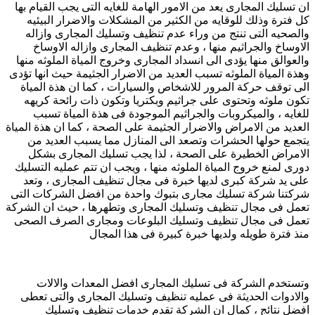
ان تسليك المجارى يعد من الامور الهامة للغايه التى يجب القيام بها
كل فترة وذلك للوقايه من الكثير من المشكلات والاضرار البيئيه
والصحيه التى تنتج من وراء عدم تنظيف وتسليك المجارى وازاله
الاوساخ والجراثيم منها ، وعدم تنظيف المجارى وازاله الاوساخ
والعوالق منها يؤدى الى انسداد المجارى وخروج المياة الملوثه منها
وهذة المياة الملوثه تسبب العديد من الاضرار الجثيمة حيث انها تؤدى
الى توقف حركة المرور للاشخاص والسيارات ، كما ان هذة المياة
تكون ملوثه وتحتوى على جراثيم وبكتريا وتكون ذات رائحة كريهه
للغايه ، والميكروبات والجراثيم الموجودة فى هذة المياة تسبب
العديد من الامراض والاضرار الجثيمة على الصحة ، كما ان هذة المياة
يتجمع حولها الحشرات وتصعد الى المنازل مما يسبب العديد من
الامراض الخطيرة على الصحة ، لذا يجب تسليك المجارى بشكل
دورى لمنع خروج المياة الملوثه منها ، ويجب ان تتم عمليه التسليك
على يد شركة كبرى لديها خبرة فى مجال تنظيف المجارى ، وتعد
شركتنا شركة تسليك مجارى بتبوك واحدة من افضل الشركات التى
تعمل فى مجال تنظيف وتسليك المجارى وتطهرها ، حيث ان الشركة
تعمل فى مجال تنظيف وتسليك البلوعات ومجارى الصرف الصحى
منذ فترة طويله ولديها خبرة كبيرة فى هذا المجال
وتستخدم الشركة فى تسليك المجارى افضل المعدات والالات
والادوات الحديثة فى عمليه تنظيف وتسليك المجارى والتى تعطى
افضل نتائج ، كمال ان الشركة تقدم خدمات تنظيف وتسليك