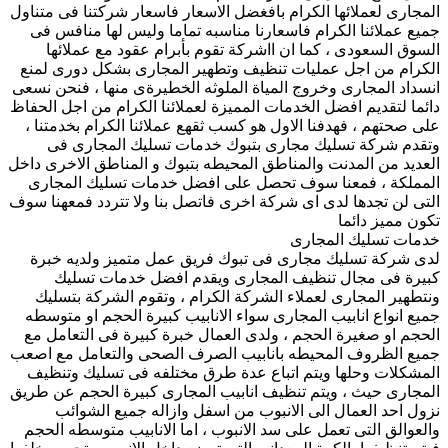
المجارى لعملائها الكرام بافغضل الاسعار فاسعار شركتنا فى متناول
جميع عملائنا الكرام فاسعارنا مناسبه تماما وليس لها منافس فى
السوق السعودى ، كما ان ااشركة تقوم بأبرام عقود مع عملائها
الكرام من اجل عمليات تنظيف وتطهير المجارى بشكل دورى لمنع
انسداد المجارى وخروج المياة الملوثه الخطيرةى منها ، فنحن نسعى
دائما لتقديم افضل الخدمات المميزة لعملائنا الكرام من اجل الحفاظ
على صحتهم ، فهدفنا الاول هو كسب ثقهع عملائنا الكرام بخدمتنا ،
وتقدم شركة تسليك مجارى بتبوك خدمات تسليك المجارى فى
العديد من المدنت والمناطق المحيطه بتبوك و المناطق الاخرى داخل
المملكة ، فمعنا سوف تحصل على افضل خدمات تسليك المجارى
التى لن تجدها لدى اى شركة اخرى فاتصل بنا ولا تتردد فمعهنا سوف
تكون مميز دائما
خدمات تسليك المجارى
لدى شركة تسليك مجارى فى تبوك فريق عمل متميز ولديه خبرة
كبيرة فى مجال تنظيف المجارى ويقدم افضل خدمات تسليك
ونتطهير المجارى لعملاء الشركة الكرام ، وتقوم الشركة بتسليك
جميع انواع انابيب المجارى سواء الانابيب كبيرة الحجم او متوسطه
الحجم او صغيرة الحجم ، ولدى العمال خبرة كبيرة فى التعامل مع
جميع الظروف المحيطه بانابيب الصرف الصحى والتعامل مع اصعب
المشكلات وحلها ويتم اتباع عدة طرق مختلفه فى تسليك وتنظيف
المجارى حيث ، ويتم تنظيف انابيب المجارى كبيرة الحجم عن طريق
نزول احد العمال الى الانبوب من اسفل وازاله جميع الشوائب
والعوالق التى تعمل على سد الانبوب ، اما الانابيب متوسطه الحجم