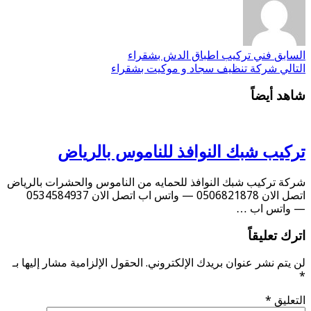
السابق
فني تركيب اطباق الدش بشقراء
التالي
شركة تنظيف سجاد و موكيت بشقراء
شاهد أيضاً
تركيب شبك النوافذ للناموس بالرياض
شركة تركيب شبك النوافذ للحمايه من الناموس والحشرات بالرياض
اتصل الان 0506821878 — واتس اب اتصل الان 0534584937
— واتس اب …
اترك تعليقاً
لن يتم نشر عنوان بريدك الإلكتروني.
الحقول الإلزامية مشار إليها بـ
*
التعليق
*