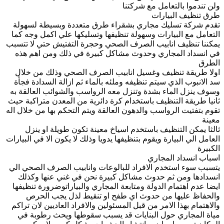
ولن تندموا بالتعامل مع شركتنا
طرق تنظيف البيارات
تقدم شركة تسليك مجاري بشقراء طرق متعددة وبسيطة لسهولة
التعامل مع البيارات وسهولة تنظيفها وتسليكها علي اكمل وجه كما
يمكننا تنظيف انابيب الصرف الصحي وحجرة التفتيش حتي لا تتسبب
في انسداد المجاري وحدوث مشاكل كبيرة في ذلك ومن اهم هذه
الطرق
اولا طريقة تنظيف وغسيل انابيب الصرف الصحي وذلك من خلال
سد الانبوب الذي سيتم تنظيفه وملئه بالماء ثم ازالة السدادة فجأة
وسوف ينزل الماء بشدة وتنزل معه الرواسب والشوائب العالقة به
ثانيا طريقة التنظيف باستخدام كرة دائرية من المعدن متراكبة حيث
تقوم بتفتيت الرواسب والدهون العالقة ويتم التحكم بها من خلال اله
معينة
ثالثا يمكن التنظيف باستخدم اسياخ معينة تكون طويلة او ينزل
العامل الي البيارة ويقوم بتنظيفها يدويا وذلك لا يكون الا في البيارات
الكبيرة
اسباب انسداد المجاري
يتسبب سوء استخدم الافراد للبالوعات وانابيب الصرف الصحي الي
انسدادها ومن ثم حدوث مشاكل كبيرة نحن في غني عنها وكذلك
ايضا عدم اهتمام الدولة ومتابعة المجاري والبياراتوضرورة تنظيفها
والحفاظ عليها من حدوث اي طفح او تنقيط لذل يجب الحرص
والاهتمام بهذا الامر من قبل المسئولين والافراد العاديين لان تراكم
مياة المجاري حول البنايات قد يسبب سقوطها ويحث رطوبة في