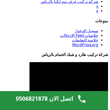
شركة تركيب غرف نوم ايكيا بالرياض
x
x
منوعات
تسجيل الدخول
خلاصات Feed الإدخالات
خلاصة التعليقات
WordPress.org
شركة تركيب طارد و شبك الحمام بالرياض
اتصل الان 0506821878