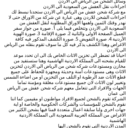
وسائل الشحن من الرياض الي الاردن
اجراءات نقل العفش من السعودية الى الاردن
مع شركة شحن عفش من الرياض الي الاردن ستجدنا نبسط لك
اجراءات الشحن للاردن وهى عبارة عن شركة من الاوراق حتى لا
نهدر وقتك الثمين واهمها الاوراق المطلوبة لنقل العفش من
السعودية الى الاردن وتتخلص فيما يلى 1. صورة من جواز سفر
العميل الصفحة الاولى والثانية 2. صورة الإقامة 3. صورة الهوية
الأردنية 4. صورة التفويض 5. صورة الكشف المذكور فيه كافة
الاغراض وهذا الكشف يذكر فيه كل ما سوف تقوم بنقله من الرياض
الى الاردن
احيانا قد تضطر الى تخزين الاثاث الخاص بك الى ان تحدد موعد
للقيام بشحنه الى المملكة الاردنية الهاشمية وهنا ستستفيد من
مخازن ومستودعات شركه شحن من الرياض الي الاردن لتخزين
الاثاث وهى مستودعات آمنة وحديثة ومجهزة للحفاظ على جميع
قطع الاثاث ضد الرطوبة او التلف من التخزين او من اضاءة الشمس
وتغيير لون الاثاث لان جميع مستودعات مغلقة ومؤمنة تماما
الجهات والافراد التى تتعامل معهم شركه شحن عفش من الرياض
الى عمان
الشركة تقوم بالشحن لجميع الافراد مواطنون او مقيمين كما اننا
نقوم بالشحن للمؤسسات والشركات الحكومية والخاصة او اية
جهات اخرى ولنا سابقة اعمال متعددة قمنا فيها بشحن الكثير من
الاغراض من المملكة العربية السعودية الى المملكة الاردنية
الهاشمية
المدن الاردنية التى نقوم بالشحن اليها