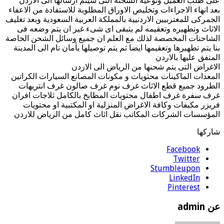
على طلب العميل ونوعية الشحنة التى سيتم ارسالها الى الاردن
بعد انهاء الاجراءات وتخليص الاوراق المطلوبة للاستفادة من الاعفاء
الجمركى للمغتربيين الاردنيية بالمملكة العربية السعودية وبعد تغليف
الاثاث وتطهيره وتعقيمه لم يتبقى اى شىء غير ان يتم وضعه فى
الشاحنات المخصصة لذلك مع العلم ان جميع وسائل الشحن الخاصة
بنا يتم تطهيرها وتعقيمها ايضا ثم يتم توصيلها بأمان تام الى المدينة
المتفق عليها بالاردن
الاغراض التى يتم شحنها من الرياض الى الاردن
المعدات الماكينات محتويات و مكونات المصانع السيارات الكراتين
الطرود جميع قطع الاثاث غرف نوم غرف صالون غرف انتريهات
غرف سفرة غرف اطفال محتويات المطابخ بالكامل ثلاجات افران
فريزر مكيفات وكافة الاغراض المنزلية او المكتبية او محتويات
المؤسسات الشركات المكاتب نقل اثاث كامل من الرياض للاردن
شاركها
Facebook
Twitter
Stumbleupon
LinkedIn
Pinterest
عن admin