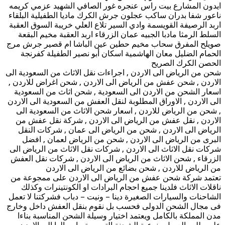
ايدون المشارع بيت راس عنجره غور الصافي الشهيد عزمي كريمه
ناعور شفا بدران ساكب عجلون جرش الكرك ماديا الطفيلية البلقاء
اربد الرصيفة القويسمة وادي السير تلاع العلي خريبة السوق العقبة
السلط الرمثا مادبا الجبيه عمان الزرقاء اربد العقبة مخيم البقعة
صويلح المفرق سحاب مخيم حطين عين الباشا ام قصير جرش مرج
الحمام الضليل معان الهاشمية اسكان أبو نصير الطفيلة كفرنجة
الحصن الكرك الصريح
شحن من الرياض الى الاردن , اجراءات نقل الاثاث من السعودية الى
الاردن , شحن عفش من الرياض الى الاردن , شحن اغراض للاردن ,
اسعار الشحن من الاردن الى السعودية , شحن اثاث من السعودية
الى الاردن , الاوراق المطلوبة لنقل العفش من السعودية الى الاردن
, شحن من الرياض للاردن , اسعار شحن الاثاث من السعودية الى
الاردن , نقل عفش من الرياض الى الاردن , شركة نقل عفش من
الرياض الى الاردن , شحن من الرياض الى عمان , شركات النقل
البرى من الرياض الى الاردن , شحن من الرياض لعمان , افضل
شركات نقل الاثاث الى الاردن , شركات نقل الاثاث من الرياض الى
الزرقاء , شحن الاثاث من الرياض الى الاردن , شركات نقل العفش
من الرياض للاردن , شحن بضائع من الرياض الى الاردن
تعتمد شركة شحن عفش من الرياض الى الاردن على ممجوعة من
ناقلات الاثاث فلدينا جميع احجام البرادات او الكونتينرات وكذلك
الشاحنات والسيارات الصغيرة دينا – ونيت – دباب فشركتنا لا تعمل
فى مجال الشحن الدولى فحسب بل نقوم بنقل العفش داخل وخارج
مدن المملكة بالكامل ويعتمد اختيار وسيلة الشحن المناسبة بناءا