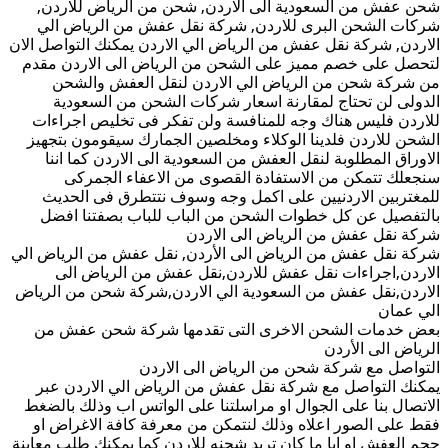
شحن عفش من السعودية الى الاردن, شحن من الرياض للاردن,
شركات الشحن البرى للاردن, شركة نقل عفش من الرياض الي
الاردن, شركة نقل عفش من الرياض الي الاردن يمكنك التواصل الان
لتحصل على خصم مميز على الشحن من الرياض الى الاردن مقدم
من شركة شحن من الرياض الي الاردن لنقل العفش والشحن
الدولى لن تحتاج لمقارنة اسعار شركات الشحن من السعودية
للاردن فليس هناك وجه للمنافسة ولن تفكر فى تخليص اجراءات
الشحن للاردن فلدينا الوكلاء ومخلصين الجمارك سيقومون بتجهيز
الاوراق المطلوبة لنقل العفش من السعودية الى الاردن كما اننا
سنجعلك تتمكن من الاستفادة القصوى من الاعفاء الجمركى
للمغتربين الاردنيين على اكمل وجه وسوف نتتطرق فى الحديث
بالتفصيل عن كل خطوات الشحن من الباب للباب بصفتنا افضل
شركة نقل عفش من الرياض الى الاردن
شركة نقل عفش من الرياض الى الأردن, نقل عفش من الرياض الي
الاردن,اجراءات نقل عفش للاردن,نقل عفش من الرياض الى
الاردن,نقل عفش من السعودية الي الاردن,شركة شحن من الرياض
الي عمان
بعض خدمات الشحن الاخرى التى تقدمها شركة شحن عفش من
الرياض الى الأردن
التواصل مع شركة شحن من الرياض الى الاردن
يمكنك التواصل مع شركة نقل عفش من الرياض الي الاردن عبر
الاتصال بنا على الجوال او مراسلتنا على الواتس اب وذلك بالضغط
فقط على الصور اعلاه وذلك لنتمكن من معرفة كافة الاغراض او
حجم العفش او ايا ما كان تريد شحنه للاردن كما يمكنك طلب معاينة