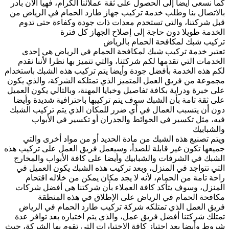
كما نسعى أيضا إلى الحصول على ثقة عملائنا الكرام، فهيا الآن بادر
بالاتصال بنا وطلب خدمة تركيب جهاز طارد الحمام في الرياض من
قبل شركتنا، والتي تستخدم معدات ذات جودة وكفاءة حتى تدوم
الخدمة طويلا دون حاجة إلى إصلاح الجهاز كل فترة
تركيب شبك لمكافحة الحمام بالرياض
تعتبر خدمة تركيب شبك لمكافحة الحمام في الرياض هي إحدى
الخدمات التي تقدمها لكم شركتنا، والتي تتميز بها نظرا لأننا نقدم
لكم هذه الخدمة بأفضل جودة وأيضا يتم تركيب هذه الشبك باستخدام
مجموعة من فريق العمل المتميز الذي تمتلكه الشركة، والذي يكون
على خبرة ودراية بكافة تفاصيل وخبايا المهنة، وبالتالي يكون العميل
على ثقة تامة بأن الشبك سوف يتم تركيبها باحترافية شديدة وأيضا
دون أن يتسبب العمال في أي ضرر للمكان الذي يتم تركيب الشبك
فيه، مثل تكسير في الحوائط والجدران أو تكسير في الأبواب
والشبابيك
ويتم تصنيع هذه الشبك من مادة الحديد أو من مواد أخرى والتي
جميعها تكون غير قابلة للصدأ، وسيعمل فريق العمل على تركيب هذه
الشبك في الشرفات والشبابيك وأيضا على كافة الأبواب والمخارج
التي تتواجد في المنزل، وبعد تركيب هذه الشبك يكون العميل في
راحة تامة من الحمام، لأنه لا يجد مكان يمكن من خلاله اقتحام
المنزل، وسوف يتأكد كافة العملاء بأن شركتنا هي أفضل شركات
مكافحة الحمام في الرياض على الإطلاق في هذه المنطقة
فريق العمل الذي تمتلكه شركة تركيب طارد الحمام في الرياض
تمتلك شركتنا أفضل فريق عمل، والذي يتم اختياره بعد توافر عدة
شروط وأيضا بعد اجتياز كافة الاختبارات التي تقوم بها الشركة، حيث