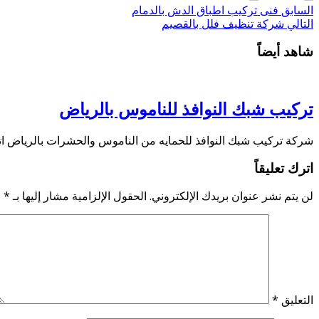
السابق
فنى تركيب اطباق الدش بالدمام
التالي
شركة تنظيف فلل بالقصيم
شاهد أيضاً
تركيب شبك النوافذ للناموس بالرياض
شركة تركيب شبك النوافذ للحمايه من الناموس والحشرات بالرياض اتصل الان 0506821878 — واتس اب اتصل الان 4584937
اترك تعليقاً
لن يتم نشر عنوان بريدك الإلكتروني.
الحقول الإلزامية مشار إليها بـ
*
التعليق
*