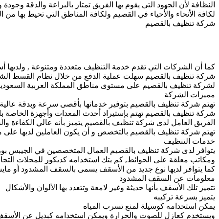
النظافة لأن الجهود التي يقوم بها الفريق تمتاز بالبراعة والدقة وجود
لكافة الأنحاء والأحياء في القصيم ولكافة المناطق التي تحيط بها من
شركة تنظيف بالقصيم
كما أن الشركات التي تقدم خدمة التنظيف متعددة ومتنوعة , ولديها أسعا
شركة تنظيف بالقصيم سهلت عملية الدفع من خلال نظام القسط الشهري
لشركة تنظيف بالقصيم على مستوى مناطق المملكة العربية السعودي
مميزات الشركة
تهتم شركة تنظيف بالقصيم بتوفير خدماتها بأقصى سرعة وبدقة عالية
شركة تنظيف بالقصيم تهتم بإستيراد أحدث المعدات وأجهزة الخاصة بال
الفريق العامل لدى شركة تنظيف بالقصيم يتميز بأنه عالي الكفاءة وال
تهتم شركة تنظيف بالقصيم بالتخصص و أن يكون العاملين لديها عل
خدمات التنظيف
يتوافر لدى شركة تنظيف بالقصيم العمال المتخصصين في الجيبس بو
ومكاتب معلقة على الحوائط, كم يتك استخدامه كديكور للمحلات التجاري
كما يتوافر لديها نوع جديد من الأسقف يسمى بالسقف المشدود أو ماي
معلومات عن السقف المشدود
تتميز تلك الأسقف بأنها حديثة وغير لامعة وتتعدد بها الألوان والأشكال
يتميز بسرعة تركيبه
يمكن استخدامه كوسيلة لمنع تسرب المياه
ويستخدم كعازل للصوت والحرارة ويمكن استخدامه كبديل عن الأسقف ا