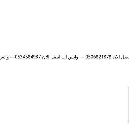
053— واتس اب …