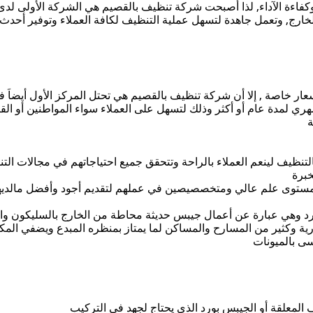
ة وكفاءة الآداء, لذا أصبحت شركة تنظيف بالقصيم هي الشركة الأولى لدى
 الخارج, وتعمل جاهدة لتسهل عملية التنظيف لكافة العملاء وتوفير أحد
ر خاصة , إلا أن شركة تنظيف بالقصيم هي تحتل المركز الأول أيضاَ في ت
 لمدة عام أو أكثر وذلك لتسهل على العملاء سواء المواطنين أو القا
ة
تنظيف لينعم العملاء بالراحة وتتحقق جميع احتياجاتهم في مجالات الت
خبرة
ى مستوى علم عالي ومتخصصيصين في عملهم لتقديم أجود وأفضل مالدي
رد وهي عبارة عن أعمال جيبس حديثة محاطة من الخارج بالسليكون و
ة وكثير من المسارح والمساكن لما يمتاز بمنظره المبدع ويضفي المكان 
سى بالميونات
لمعلقة أو الجيبس بورد الذي يحتاج لجهد في التركيب