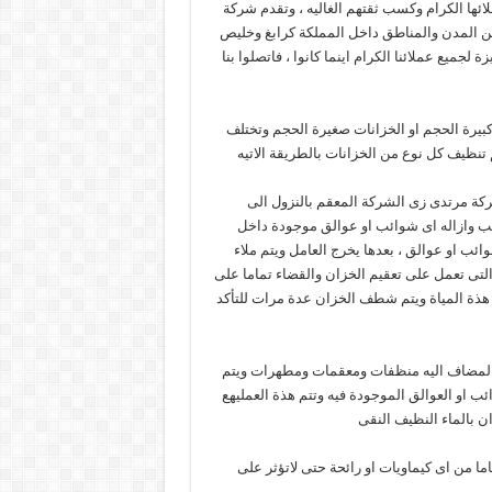
ئها الكرام وكسب ثقتهم الغاليه ، وتقدم شركة
ن المدن والمناطق داخل المملكة كرابغ وخليص
لجميع عملائنا الكرام اينما كانوا ، فاتصلوا بنا
بيرة الحجم او الخزانات صغيرة الحجم وتختلف
نظيف كل نوع من الخزانات بالطريقة الاتيه
شركة مرتدى زى الشركة المعقم بالنزول الى
انب وازاله اى شوائب او عوالق موجودة داخل
ئب او عوالق ، بعدها يخرج العامل ويتم ملاء
 التى تعمل على تعقيم الخزان والقضاء تماما على
ن هذة المياة ويتم شطف الخزان عدة مرات للتأكد
خن المضاف اليه منظفات ومعقمات ومطهرات ويتم
ب او العوالق الموجودة فيه وتتم هذة العمليهع
ان بالماء النظيف النقى
ا من اى كيماويات او رائحة حتى لاتؤثر على