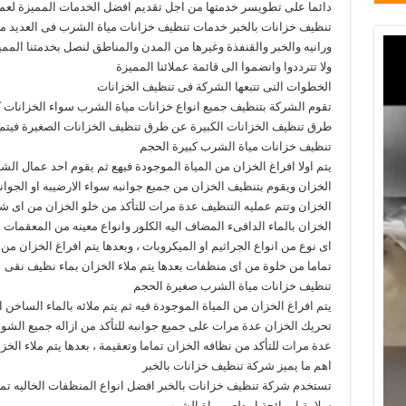
دائما على تطويسر خدمتها من اجل تقديم افضل الخدمات المميزة لعملا
تنظيف خزانات بالخبر خدمات تنظيف خزانات مياة الشرب فى العديد م
ورانيه والخبر والقنفذة وغيرها من المدن والمناطق لنصل بخدمتنا المميزة 
ولا تترددوا وانضموا الى قائمة عملائنا المميزة
الخطوات التى تتبعها الشركة فى تنظيف الخزانات
تقوم الشركة بتنظيف جميع انواع خزانات مياة الشرب سواء الخزانات ك
طرق تنظيف الخزانات الكبيرة عن طرق تنظيف الخزانات الصغيرة فيتم ت
تنظيف خزانات مياة الشرب كبيرة الحجم
يتم اولا افراغ الخزان من المياة الموجودة فيهع ثم يقوم احد عمال ال
الخزان ويقوم بتنظيف الخزان من جميع جوانبه سواء الارضيبه او الجو
الخزان وتتم عمليه التنظيف عدة مرات للتأكد من خلو الخزان من اى شوا
الخزان بالماء الدافىء المضاف اليه الكلور وانواع معينه من المعقمات
اى نوع من انواع الجراثيم او الميكروبات ، وبعدها يتم افراغ الخزان م
تماما من خلوة من اى منظفات بعدها يتم ملاء الخزان بماء نظيف نقى
تنظيف خزانات مياة الشرب صغيرة الحجم
يتم افراغ الخزان من المياة الموجودة فيه ثم يتم ملائه بالماء السا
تحريك الخزان عدة مرات على جميع جوانبه للتأكد من ازاله جميع الشوائ
عدة مرات للتأكد من نظافه الخزان تماما وتعقيمة ، بعدها يتم ملاء الخز
اهم ما يميز شركة تنظيف خزانات بالخبر
تستخدم شركة تنظيف خزانات بالخبر افضل انواع المنظفات الخاليه تمام
سلامة او رائحة او طعم مياة الشرب .