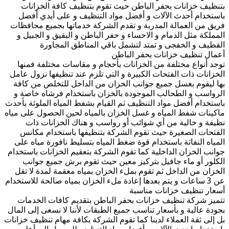
بتنظيف خزانات بحفر الباطن حيث تقوم بتنظيف كافة الخزانات
باستخدام أحدث الآلات و أفضل مواد التنظيف و على أيدي أفضل
فريق من العمالة المدربة و تقدم الشركة خدماتها بجميع محافظات
المملكة مثل الدمام و الاحساء و حفر الباطن و البقيق و الجبيل و
القطيف و الخفجى و تمتد لتشمل باقي المناطق المجاورة
أعمال تنظيف خزانات بحفر الباطن
توجد أنواع مختلفة من الخزانات بأحجام و مقاسات مختلفة فمنها
الخزانات ذات الفتحات الكبيرة و التي تلزم عند تنظيفها نزول عامل
بها ليقوم بغسل جميع جوانب الخزان من الداخل للتخلص من كافة
الرواسب و الطحالب الموجودة بالخزان باستخدام فرشاه خاصة و
باستخدام أفضل مواد التنظيف ثم القيام بشفط المياه الملوثة بأحدث
ماكينات شفط المياه و غسل الخزان بالمياه لحين الحصول على مياه
نظيفة و خالية من أي شوائب أو رواسب و هناك الخزانات ذات
الفتحات الصغيرة حيث تقوم الشركة بتنظيفها باستخدام مكانس
المياه النفاثة باستخدام قوة ضغط المياه بتسليط نافورة مياه على
جوانب الخزان الداخلية كما تقوم الشركة بتعقيم الخزانات باستخدام
الكلور أو ماء جافيل بتركيز معين حيث تقوم برش جميع جوانب
الخزان من الداخل ثم تقوم بملء الخزان بمياه معقمة لمدة لا تقل
عن 3 ساعات و يتم بعدها إعادة ملء الخزان بمياه صالحة للاستخدام
أسعار تنظيف خزانات مناسبة
تتميز شركة تنظيف خزانات بحفر الباطن بتقديم كافات الخدمات
بجودة عالية و بأسعار تناسب جميع الطبقات لأننا لا نسعى إلى المال
بل إلى ثقة العملاء لدينا كما تقوم الشركة بكافة مهام تنظيف خزانات