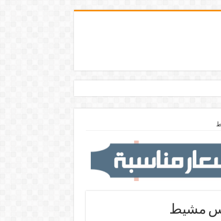
ط
يس مشيط