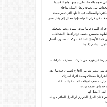
قوم بالقضاء علي جميع انواع البكتيريا
لحفاظ على نظافة ونقاء المياه بداخله
لبكتريا والطحالب في داخلها التي تضر بصحة
اته في خزان المياه فإنها تتحلل إلى بقايا تضر
ان المياه فإنها تلوث المياه وتضر بصحتك
والعلوية بخميس مشيط توفر أفضل المنظفات
 كافة الأوساخ العالقة به وكذلك تستورد أفضل
وامل السابق ذكرها
زها عن غيرها من شركات تنظيف الخزانات ،
م استيرادها من الخارج لضمان جودتها ، هذا
 اضرارها بصحتك وصحة افراد اسرتك
ميل ، حسب الاوقات المتاحة بالنسبة له
 خدماتها بصفة دورية
تي لا مثيل لها
 كان العزل الحراري او العَزل المائي ، وذلك
ط