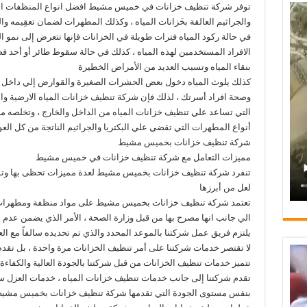
توفر شركة تنظيف خزانات في خميس مشيط افضل انواع المنظفات التي ت
والجراثيم العالقة بخَزانات المياه ، وكذلك المطهرات لضمان تعقِيمه وا
في حالة ركود المياه فترات طويلة في الخزانات فإنها تتعرض إلى نمو ا
الافراد المستخدمين لهذه المياه ، كذلك في حالة سقوط طائر أو أحد فضل
بنقاء المياه وتسبب العديد من الأمراض الخطيرة
كذلك يلوث المياه دخول بعض الحشرات الصغيرة والقوارض إلي داخل خز
وصحة افراد أسرتك ، لذلك فإن شركة تنظيف خزانات المياه الارضية 
التي تساعد علي تنظيف خزانات المياه من الداخل والخارج ، وتخلصه من
أنواع المطهرات التي تقضي علي البكتريا والجراثيم الناتجة من كل الع
شركة تنظيف خزانات بخميس مشيط
مميزات التعامل مع شركة تنظيف خزانات في خميس مشيط
تنفرد شركة تنظيف خزانات بخميس مشيط لعدة مميزات تحظى بها وتمي
لعل من أبرزها
تعتمد شركة تنظيف خزانات بخميس مشيط على مواد منظفة ومطهرات يت
الي جانب انها مصرح بها من قبل وزارة الصحة ، الأمر الذي يضمن عدم
يلتزم فريق عمل شركتنا بالموعد المحدد والذي تم تحديده سالفاً مع الع
لا تقتصر خدمات شركتنا على أمر تنظيف الخزانات مرة واحدة ، بل تقدم
تتميز خدمات تنظيف الخزانات من قبل شركتنا بالجودة العالية والكفاءة ال
تقدم شركتنا إلى جانب خدمات تنظيف خزانات المياه ، خدمات العزل سواء
بنفس مستوى الجودة التي تقدمها شركة تنظيف خزانات بخميس مشي