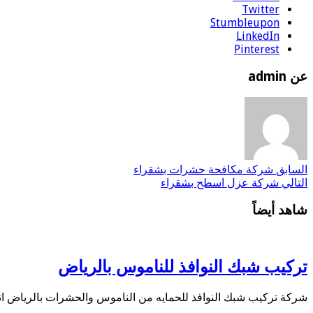
Twitter
Stumbleupon
LinkedIn
Pinterest
عن admin
السابق
شركة مكافحة حشرات بشقراء
التالي
شركة عزل اسطح بشقراء
شاهد أيضاً
تركيب شبك النوافذ للناموس بالرياض
شركة تركيب شبك النوافذ للحمايه من الناموس والحشرات بالرياض اتصل الان 0506821878 — واتس اب اتصل الان 4584937