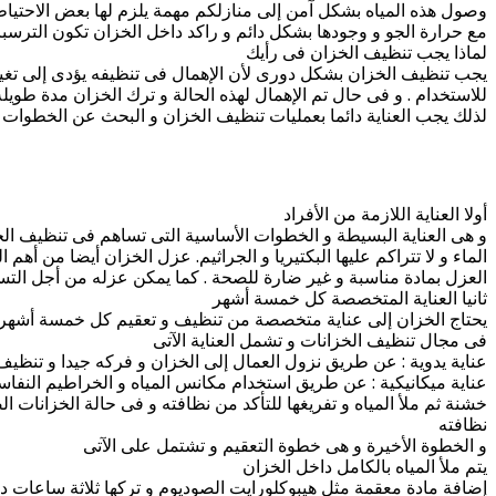
وصول هذه المياه بشكل آمن إلى منازلكم مهمة يلزم لها بعض الاحتياط
مع حرارة الجو و وجودها بشكل دائم و راكد داخل الخزان تكون الت
لماذا يجب تنظيف الخزان فى رأيك
يجب تنظيف الخزان بشكل دورى لأن الإهمال فى تنظيفه يؤدى إلى تغير خ
للاستخدام . و فى حال تم الإهمال لهذه الحالة و ترك الخزان مدة طويل
لذلك يجب العناية دائما بعمليات تنظيف الخزان و البحث عن الخطوات ا
أولا العناية اللازمة من الأفراد
و هى العناية البسيطة و الخطوات الأساسية التى تساهم فى تنظيف الخ
الماء و لا تتراكم عليها البكتيريا و الجراثيم. عزل الخزان أيضا من أ
العزل بمادة مناسبة و غير ضارة للصحة . كما يمكن عزله من أجل الت
ثانيا العناية المتخصصة كل خمسة أشهر
يحتاج الخزان إلى عناية متخصصة من تنظيف و تعقيم كل خمسة أشهر و ه
فى مجال تنظيف الخزانات و تشمل العناية الآتى
عناية يدوية : عن طريق نزول العمال إلى الخزان و فركه جيدا و تنظيف 
عناية ميكانيكية : عن طريق استخدام مكانس المياه و الخراطيم النفاسة
خشنة ثم ملأ المياه و تفريغها للتأكد من نظافته و فى حالة الخزانات ال
نظافته
و الخطوة الأخيرة و هى خطوة التعقيم و تشتمل على الآتى
يتم ملأ المياه بالكامل داخل الخزان
إضافة مادة معقمة مثل هيبوكلورايت الصوديوم و تركها ثلاثة ساعات د