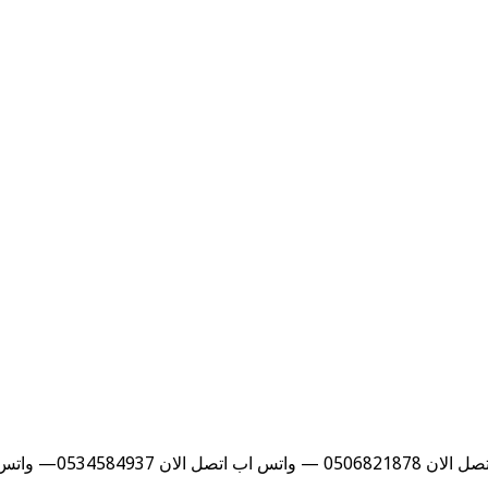
053— واتس اب …