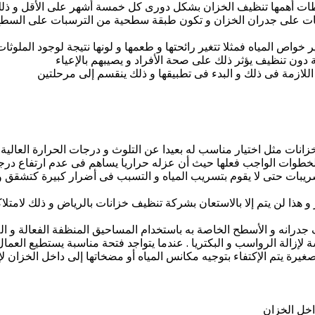
ات أهمها تنظيف الخزان بشكل دورى كل خمسة أشهر على الأقل و ذلك لأن
رسبات على جدران الخزان و تكون طبقة سطحية من الترسبات على السط
واص المياه فمثلا تتغير رائحتها و طعمها و لونها نتيجة لوجود الملوثا
ة دون تنظيف يؤثر ذلك على صحة الأفراد و يصيبهم بالإعياء
للازمة فى ذلك و البدء فى تطبيقها و ذلك ينقسم إلى مرحلتين
زانات مثل اختيار مناسب له بعيدا عن التلوث و درجات الحرارة العالي
هم الخطوات الواجب فعلها حيث أن عزله حراريا يساهم فى عدم ارتفاع درج
سريبات حتى لا يقوم بتسريب المياه و التسبب فى أضرار كبيرة كتشقق 
ذا لن يتم إلا بالاستعان بشركة تنظيف خزانات بالرياض و ذلك لامتلاك
جدرانه و الأسطح الخاصة به باستخدام المساحيق المنظفة الفعالة و اللا
 لإزالة الرواسب و البكتريا . عندما يتواجد فتحة مناسبة يستطيع العم
صغيرة يتم الإكتفاء بتوجيه مكانس المياه أو مضخاتها إلى داخل الخزان لإ
اخل الخزان