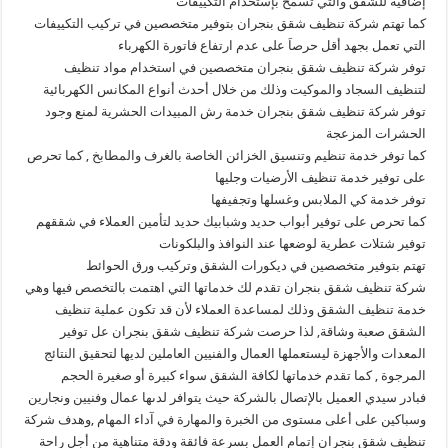
إضافية للشقق والتي تسمح بإستخدام التكييفات
كما تهتم شركة تنظيف شقق بنجران بتوفير متخصصين في تركيب التكييفات
التي تعمل بجهد أقل حرصاَ على عدم ارتفاع فاتورة الكهرباء
توفر شركة تنظيف شقق بنجران متخصصين في استخدام مواد تنظيف
لتنظيف السجاد والموكيت وذلك من خلال أحدث أنواع المكانس الكهربائية
توفر شركة تنظيف شقق بنجران خدمة رش المبيدات الحشرية لمنع وجود
الحشرات المزعجة
كما توفر خدمة تنظيم وتنسيق الخزائن الخاصة بالغرف والمطابخ , كما تحرص
على توفير خدمة تنظيف الأرضيات وجليها
توفر خدمة كي الملابس وغسلها وتجفيفها
كما تحرص على توفير أبواب حديد وشبابيك حديد لتأمين العملاء في شققهم
توفير شتلات عطرية لوضعها عند النوافذ والبلكونات
تهتم بتوفير متخصصين في ديكورات الشقق وتركيب ورق الحوائط
شركة تنظيف شقق بنجران تقدم لك خدماتها التي اهتمت بالتخصص فيها وهي
خدمة تنظيف الشقق وذلك لمساعدة العملاء لأن قد تكون عملية تنظيف
الشقق صعبة وشاقة, لذا حرصت شركة تنظيف شقق بنجران عل توفير
المعدات والأجهزة ليستعملها العمال والفنيين العاملين لديها لتحقيق النتائج
المرجوة , كما تقدم خدماتها لكافة الشقق سواء كبيرة أو صغيرة الحجم
فبادر سيدي العميل بالإتصال بالشركة حيث يتوافر لدىها عمال وفنيين ونجارين
وسباكين على أعلى مستوى من الخبرة والمهارة في آداء المهام ,وهدف شركة
تنظيف شقق بنجران إتمام العمل بسرعة فائقة ودقة متناهية من أجل راحة