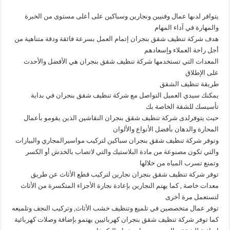
يتوافر لدىها عمال وفنيين ونجارين وسباكين على أعلى مستوى من الخبرة
والمهارة في آداء المهام
هدف شركة تنظيف شقق بنجران إتمام العمل بسرعة فائقة ودقة متناهية من
أجل راحة العملاء وإسعادهم
المعدات التي تستخدمها شركة تنظيف شقق بنجران هي الأفضل والأحدث
على الإطلاق
طريقة تنظيف الشقق
يمكنك سيدي العميل التواصل مع شركة تنظيف شقق بنجران في بداية
تأسيسك للشقة الخاصة بك
حيث يتوفرلدى شركة تنظيف شقق بنجران النقاشين الذين يقومو بأعمال
المحارة والدهان بأفضل الأنواع والألوان
وتوفر شركة تنظيف شقق بنجران سباكين لتركيب مواسيرالمجاري والبيارات
والتي تكون مصنوعة من مادة البلاستيك والتي لاتصاب بالخدش أو الكسر
وتمنع تسرب المياه من خلالها
توفر شركة تنظيف شقق بنجران نجارين لتركيب قطع الأثاث عن طريق
معدات خاصة , كما يهتم النجارين بإعادة نجارة الأجزاء المتكسرة من الأثاث
لتستعمل مرة أخرى
توفر عمال متخصصين في تلميع وتنظيف خشب الأثاث, وتركيب النجف وتلميعه
كما توفر شركة تنظيف شقق بنجران كهربائيين يهتمو بإضافة وصلات كهربائية