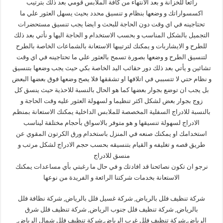
رائعا للخزانة و بعد الانتهاء من كافة الملابس قومي بعد ذلك بترتيب
اكسسواراتك و وضعها بنظام و تنسيق محدد بحيث يسهل العثور علي ما
تحتاجينه في اي وقت دون الحاجة للبحث و ايضا يجب تنسيق مستحضرات
التجميل بالشكل المناسب و بحسب الاستخدام و الحاجة اليها و نأتي بعد ذلك
للطرح و الايشاربات و يمكنك لترتيبها الاستعانة بالشماعات الخاصة بالطرح
لتنسيق الطرح و وضعها بصورة تسمح بالعثور علي ما تحتاجينه في اي وقت
تشائين و يأتي بعد ذلك دور حقائب اليد الخاصة بكي حيث يجب وضعها بتنسيق
و نظام حتي لا تتسببي في اتلافها او تشققها فلا يصح وضعها فوق بعضها البعض
بل يجب ان توضع بجوار بعضها كما هو الحال بالنسبة للاحذية حيث ينسق كل
زوج بجوار بعض لشكل اكثر تنظيما و لسهولة العثور عليه وقت الحاجة و
بالنسبة للادراج السفلية المخصصة للملابس الداخلية يمكنك الاستعانة بمنظم
الادراج لسهولة تنسيقها و هو متوفر بالاسواق بأحجام مختلفة ليناسب
استخدامك او يمكنك صنعه في المنزل باستخدام ورق الكرتون المقوي عن
طريق قصه و تغليفه و القيام بتنسيقه بحسب حجم الادراج لشكل مرتب و
منسق للادراج
نرجو ان تكون نصائحنا قد افادتك و في حال ما رغبتي بأي مساعدات يمكنك
الاستعانة بخدمات شركتنا الرائعة و الفريدة من نوعها
شركة تنظيف فلل بالرياض, شركة غسيل فلل بالرياض, شركة نظافة فلل
بالرياض, شركة تنظيف فلل جنوب الرياض, شركة تنظيف فلل شرق
الرياض,شركة تنظيف فلل غرب الرياض,شركة تنظيف فلل شمال الرياض,