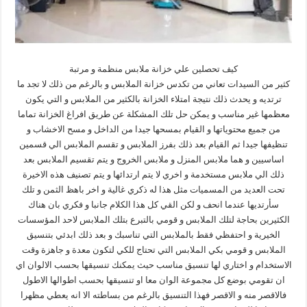
كيف تحصلين علي خزانة ملابس منظمة و مرتبة
كثير من السيدات تعاني من تكدس خزانة الملابس و بالرغم من ذلك لا تجد ما
ترتديه و يحدث ذلك نتيجة امتلاء الخزانة بالكثير من الملابس و التي يكون
معظمها غير مناسب و يمكن حل تلك المشكلة عن طريق افراغ الخزانة تماما
من جميع محتوياتها و القيام بمسحها جيدا من الداخل و مسح الاخشاب و
تنظيفها جيدا ثم القيام بعد ذلك بفرز الملابس و تقسم الملابس الي قسمين
اساسيين و هما ملابس المنزل و ملابس الخروج و يتم تقسيم الملابس بعد
ذلك الي ملابس مستخدمة و اخري لا يتم ارتدائها و يتم تصنيف هذه الاخيرة
تحت العديد من المسميات مثل هذا له ذكري غالية و اخر باهظ الثمن و تلك
سأرتديها عندما انحف و لكن القي كل هذا الكلام جانبا و فكري بان هناك
الكثيرين بحاجة لتلك الملابس و قومي بالتبرع بتلك الملابس لاحد المؤسسات
الخيرية و احتفظي فقط بالملابس التي تناسبك و بعد ذلك ابدئي بتنسيق
الملابس و قومي بكي الملابس التي تحتاج للكي لتكون معدة و جاهزة وقت
الاستخدام و اختاري لها تنسيق مناسب حيث يمكنك تنسيقها بحسب الالوان اي
ان تقومي بوضع كل مجموعة الوان معا او تنسيقها بحسب اطوالها الاطول
فالاقصر منه و الاقصر فهذا التنسيق بالرغم من بساطته الا انه يعطي مظهرا