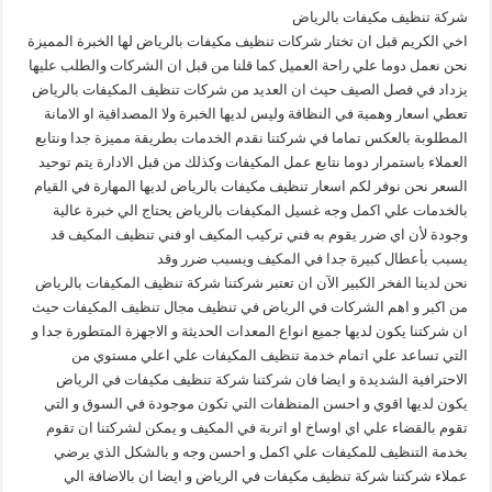
شركة تنظيف مكيفات بالرياض
اخي الكريم قبل ان تختار شركات تنظيف مكيفات بالرياض لها الخبرة المميزة
نحن نعمل دوما علي راحة العميل كما قلنا من قبل ان الشركات والطلب عليها
يزداد في فصل الصيف حيث ان العديد من شركات تنظيف المكيفات بالرياض
تعطي اسعار وهمية في النظافة وليس لديها الخبرة ولا المصداقية او الامانة
المطلوبة بالعكس تماما في شركتنا نقدم الخدمات بطريقة مميزة جدا ونتابع
العملاء باستمرار دوما نتابع عمل المكيفات وكذلك من قبل الادارة يتم توحيد
السعر نحن نوفر لكم اسعار تنظيف مكيفات بالرياض لديها المهارة في القيام
بالخدمات علي اكمل وجه غسيل المكيفات بالرياض يحتاج الي خبرة عالية
وجودة لأن اي ضرر يقوم به فني تركيب المكيف او فني تنظيف المكيف قد
يسبب بأعطال كبيرة جدا في المكيف ويسبب ضرر وقد
نحن لدينا الفخر الكبير الآن ان تعتبر شركتنا شركة تنظيف المكيفات بالرياض
من اكبر و اهم الشركات في الرياض في تنظيف مجال تنظيف المكيفات حيث
ان شركتنا يكون لديها جميع انواع المعدات الحديثة و الاجهزة المتطورة جدا و
التي تساعد علي اتمام خدمة تنظيف المكيفات علي اعلي مستوي من
الاحترافية الشديدة و ايضا فان شركتنا شركة تنظيف مكيفات في الرياض
يكون لديها اقوي و احسن المنظفات التي تكون موجودة في السوق و التي
تقوم بالقضاء علي اي اوساخ او اتربة في المكيف و يمكن لشركتنا ان تقوم
بخدمة التنظيف للمكيفات علي اكمل و احسن وجه و بالشكل الذي يرضي
عملاء شركتنا شركة تنظيف مكيفات في الرياض و ايضا ان بالاضافة الي