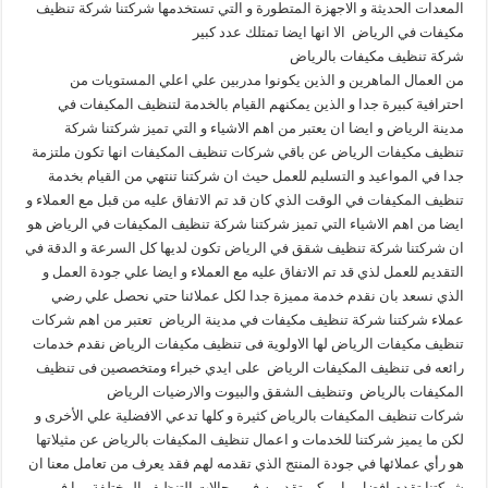
المعدات الحديثة و الاجهزة المتطورة و التي تستخدمها شركتنا شركة تنظيف
مكيفات في الرياض الا انها ايضا تمتلك عدد كبير
شركة تنظيف مكيفات بالرياض
من العمال الماهرين و الذين يكونوا مدربين علي اعلي المستويات من
احترافية كبيرة جدا و الذين يمكنهم القيام بالخدمة لتنظيف المكيفات في
مدينة الرياض و ايضا ان يعتبر من اهم الاشياء و التي تميز شركتنا شركة
تنظيف مكيفات الرياض عن باقي شركات تنظيف المكيفات انها تكون ملتزمة
جدا في المواعيد و التسليم للعمل حيث ان شركتنا تنتهي من القيام بخدمة
تنظيف المكيفات في الوقت الذي كان قد تم الاتفاق عليه من قبل مع العملاء و
ايضا من اهم الاشياء التي تميز شركتنا شركة تنظيف المكيفات في الرياض هو
ان شركتنا شركة تنظيف شقق في الرياض تكون لديها كل السرعة و الدقة في
التقديم للعمل لذي قد تم الاتفاق عليه مع العملاء و ايضا علي جودة العمل و
الذي نسعد بان نقدم خدمة مميزة جدا لكل عملائنا حتي نحصل علي رضي
عملاء شركتنا شركة تنظيف مكيفات في مدينة الرياض تعتبر من اهم شركات
تنظيف مكيفات الرياض لها الاولوية فى تنظيف مكيفات الرياض نقدم خدمات
رائعه فى تنظيف المكيفات الرياض على ايدي خبراء ومتخصصين فى تنظيف
المكيفات بالرياض وتنظيف الشقق والبيوت والارضيات الرياض
شركات تنظيف المكيفات بالرياض كثيرة و كلها تدعي الافضلية علي الأخرى و
لكن ما يميز شركتنا للخدمات و اعمال تنظيف المكيفات بالرياض عن مثيلاتها
هو رأي عملائها في جودة المنتج الذي تقدمه لهم فقد يعرف من تعامل معنا ان
شركتنا تقدم افضل ما يمكن تقديمه في مجالات التنظيف المختلفة بما في