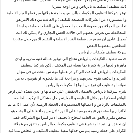
ذلك تنظيف المكيفات بالرياض و من اوجه تميزنا
توفر شركتنا لتنظيف المكيفات بالرياض و حاجة عملائها من قطع الغيار الاصلية
و المستوردة من الشركات المصنعة للتكيف ؛ و الفائدة من ذلك الامر هو
تخليص العملاء من صعوبة البحث و الحصول علي القطع الاصلية ، و ايضا
المحافظة من تعرض بعضهم الي حالات الغش التجاري و لا يمكن لك انت
كعميل عادي ان تفرق بين قطعة الغيار الاصلية و التقليد الا من خلال مقارنة
القطعتين ببعضهما البعض
شركة تنظيف مكيفات بالرياض
خدمة تنظيف التكيفات بالرياض تحتاج الي توفير عمالة فنية مدربة و ايدي
ماهرة و لديها دراية كبيرة بما تفعله في المكيف ، لكن شركتنا لتنظيف
المكيفات بالرياض اضافت الي كوادر عملها مهندس متخصص في مجال
التبريد و التكيف يقوم بتدريبهم و مراجعة كل ما يفعلونه او يقومون به من
صيانة او تنظيف اي نوع من انواع المكيفات بالرياض
تلتزم شركتنا بالرياض بالضمان الحقيقي علي خدماتها و الذي تنفذه علي ارض
الواقع لعملائها من خلال المتابعة و المعاينة و حل مشاكل التركيب الخاصة
بالمكيفات بالرياض و اعطالها المستمرة ان الخطة الزمنية لأي عمل اذا ما تم
الالتزام بها ستحقق نتيجة مرضية علي الفور ؛ لان من يحافظ علي الوقت هو
شخص ملتزم بالقواعد العامة للنجاح لا يختلف الامر كثيرَا مع الشركات فقبل
ان نحقق اي نتيجة او نشرع في تنظيف مكيفات بالرياض و نتفق مع عملائنا
الكرام علي خطة زمنية يتم من خلالها تنفيذ تنظيف المكيف و التخلص مما فيه