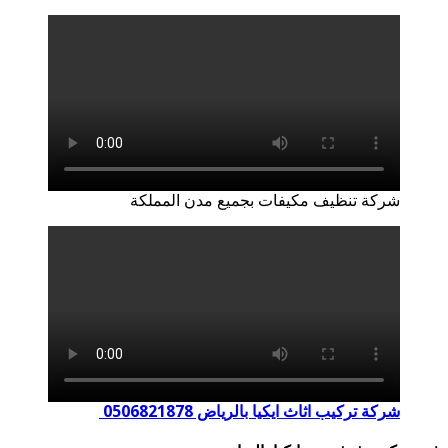
شركة تنظيف مكيفات بجميع مدن المملكة
شركة تركيب اثاث ايكيا بالرياض 0506821878