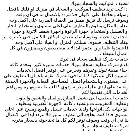
تنظيف الموكيت والسجاد بتبوك
اذا كنت تريد تنظيف الموكيت او السجاد في منزلك او فلتك بافضل
وسيلة وتحافظ علي الالوان فلا تتردد بالاتصال بنا في اي وقت
وسوف نرسل لك فريق مميز من العمالة المدربة علي اكمل وجه
لتعاين المكان وتقوم بالتنظيف علي اعلي مستوي باستخدام البخار
او الغسيل واستخدام اجهزة الرغوة واجهزة شفط الاتربة واجهزة
التجفيف الحديثة ونقوم ايضا بتنظيف المكان بالكامل حتي لا نترك اثر
لبقايا التنظيف فسوف نسلكم المنزل او الفيلا علي اكمل وجه
فاعتمدوا علينا ولن تندموا ابدا لاننا متخصصون ومتميزون في كل
اعمال التنيظف
خدمات شركة تنظيف سجاد فى تبوك
تقدم شركة تنظيف سجاد بتبوك خدمات مميزة كثيرا وتخدم كافة
احياء مدينة تبوك وغيرهم وتحرص علي توفير افضل الخدمات
المميزة لكل عملائها كما اننا في الشركة نقوم باعمال التنظيف علي
اعلي مستوي وباستخدام افضل المساحيق الفعالة والاجهزة الحديثة
ونعتمد علي ايدي عاملة مدربة وذوي كفاءة عالية ومهارة ومن اهم
الخدمات التي نقدمها لكم
خدمات التنظيف التي تشمل المنازل والفلل والشقق والبيوت
وتنظيف المفروشات وتنظيف كافة الاجهزة الكهربية وتنظيف
الواجهات بكل انواعها ولدينا خدمات غسيل وتلميع ومسح علي اعلي
مستوي فاذا كنت بحاجة الي تنظيف مميز فلا تتردد ابدا في الاتصال
بنا في اي وقت وسوف نوفر لكم كل ما تحتاجونه باسعار مغريه
شركة تنظيف سجاد بتبوك