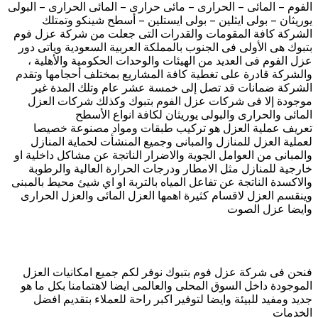
الفوم – المائى – الحرارى – مائى حرارى – المائى الحرارى – البولى
يوريثان – بولى ايثلين – بولى ايستلين – أسطح شينكو وتمتلك
الشركة كافة المقومات والقدرات التى جعلت من شركة عزل فوم
بتبوك هى الأولى فى الجنوب بالمملكة العربية السعودية وياتى دور
عزل الفوم فى العديد من الهيئات والوحدات الحكومية والأهلية ،
والشركة قادرة على تغطية كافة المشاريع بمختلف أحجامها وتقدم
الشركة ضمانات قد تصل إلى خمسة عشر عام وتلك المدة غير
موجودة إلا فى شركات عزل الفوم بتبوك وكذلك شركات العزل
المائى والحرارى والبولى يوريثان لكافة انواع الأسطح
تعريف عملية العزل هو تركيب طبقات ومواد مصنوعة خصيصا
لعملية العزل للمنازل والمبانى وجميع المنشأت لحماية المنازل
والمبانى من العوامل الجوية والاضرار الناتجة عن مشاكل داخلية او
خارجية للمنازل مثل الامطار ودرجات الحرارة العالية والرطوبة
والاكسدة الناتجة عن تفاعل المياه بالتربة او اي شيئ محيط بالمبنى
وينقسم العزل لاقسام كثيرة اهمها العزل المائى والعزل الحرارى
وايضا عزل الصوت
فنحن فى شركة عزل فوم بتبوك نوفر لكم جميع امكانيات العزل
الموجودة داخل السوق المحلى والعالمى ايضا لاهتمامنا بكل ما هو
جديد ومفيد للبيئة وايضا لتوفير اكبر راحة للعملاء بتقديم افضل
الخدمات