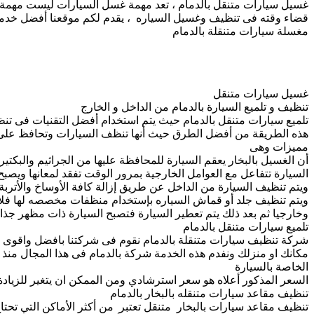
غسيل سيارات متنقل بالدمام ، تعد مهمة غسل السيارات ليست مهمة مف
قضاء وقته فى تنظيف وغسيل السياره ، يقدم لكم موقعنا أفضل خدمة 
مغسلة سيارات متنقلة بالدمام
غسيل سيارات متنقل
تنظيف و تلميع السيارة بالدمام من الداخل و الخارج
تلميع سيارات متنقل بالدمام حيث يتم استخدام أفضل التقنيات فى تن
هذه الطريقة من أفضل الطرق حيث أنها تنظف السيارات وتحافظ على لم
مميزات وهى
أن الغسيل بالبخار يعقم السيارة للمحافظة عليها من الجراثيم والبكتير
السيارة تتفاعل مع العوامل الخارجية بمرور الوقت تفقد لمعانها ويصب
ويتم تنظيف السيارة من الداخل عن طريق إزالة كافة الأوساخ والأتربة 
ويتم تنظيف جلد أو قماش السياره بإستخدام منظفات مخصصه لها فلا تس
وخارجيا ثم بعد ذلك يتم تعطير السيارة فتصبح السيارة ذات مظهر جذاب
تلميع سيارات متنقل بالدمام
شركة تنظيف سيارات متنقلة بالدمام نقوم فى شركتنا بافضل واقوى 
مكانك او منزلك ونفدم هذه الخدمة شركة بالدمام فى هذا المجال منذ 
الخاصة بالسيارة
السعر المذكور أعلاه هو سعر استرشادي ومن الممكن ان يتغير للزيادة ا‪
تنظيف مقاعد سيارات متنقله بالبخار بالدمام
تنظيف مقاعد سيارات بالبخار متنقل تعتبر من أكثر الأماكن التي تحت