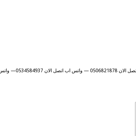
053— واتس اب …