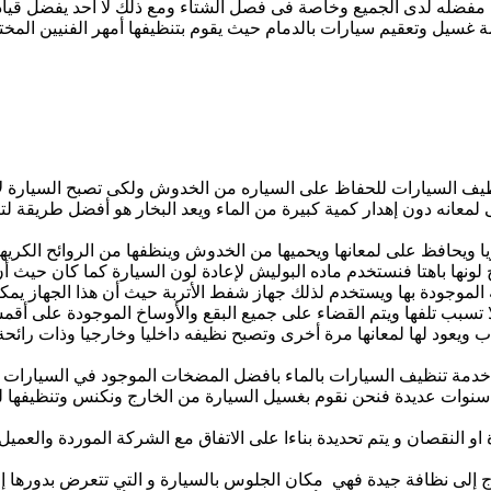
ضله لدى الجميع وخاصة فى فصل الشتاء ومع ذلك لا أحد يفضل قيادة س
غسيل وتعقيم سيارات بالدمام حيث يقوم بتنظيفها أمهر الفنيين الم
ظيف السيارات للحفاظ على السياره من الخدوش ولكى تصبح السيارة لا
عانه دون إهدار كمية كبيرة من الماء ويعد البخار هو أفضل طريقة لت
يا ويحافظ على لمعانها ويحميها من الخدوش وينظفها من الروائح الكريهة
ح لونها باهتا فنستخدم ماده البوليش لإعادة لون السيارة كما كان حيث
الموجودة بها ويستخدم لذلك جهاز شفط الأتربة حيث أن هذا الجهاز يمكنن
بب تلفها ويتم القضاء على جميع البقع والأوساخ الموجودة على أقمشة
 ويعود لها لمعانها مرة أخرى وتصبح نظيفه داخليا وخارجيا وذات رائحة
خدمة تنظيف السيارات بالماء بافضل المضخات الموجود في السيارات 
سنوات عديدة فنحن نقوم بغسيل السيارة من الخارج ونكنس وتنظيفها لك
و النقصان و يتم تحديدة بناءا على الاتفاق مع الشركة الموردة والعميل 
اج إلى نظافة جيدة فهي مكان الجلوس بالسيارة و التي تتعرض بدورها إل