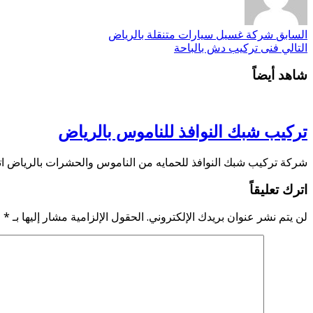
السابق
شركة غسيل سيارات متنقلة بالرياض
التالي
فنى تركيب دش بالباحة
شاهد أيضاً
تركيب شبك النوافذ للناموس بالرياض
شركة تركيب شبك النوافذ للحمايه من الناموس والحشرات بالرياض اتصل الان 0506821878 — واتس اب اتصل الان 4584937
اترك تعليقاً
لن يتم نشر عنوان بريدك الإلكتروني.
الحقول الإلزامية مشار إليها بـ
*