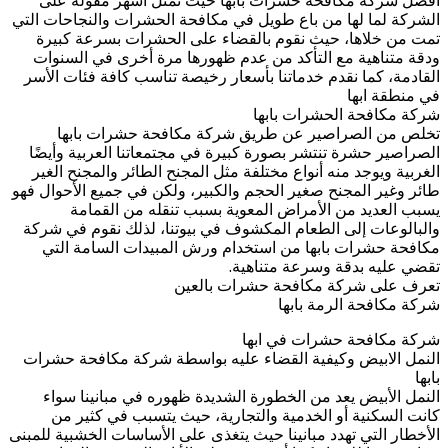
افضل شركة مكافحة حشرات بابها حيث تمثل أشهر مقولة على
الشركة لما لها من باع طويل في مكافحة الحشرات والنجاحات التي
تمت من خلاها، حيث نقوم بالقضاء على الحشرات بسرعة كبيرة
ودقة متناهية مع التأكد من عدم ظهورها مرة أخرى في السنوات
القادمة، كما نقدم خدماتنا بأسعار رخيصة تناسب كافة فئات الأسر
في منطقة ابها
شركة مكافحة الحشرات بابها
تخلص من الصراصير عن طريق شركة مكافحة حشرات بابها
الصراصير حشرة تنتشر بصورة كبيرة في مجتمعاتنا العربية وأيضًا
الغربية ويوجد منه أنواع مختلفة مثل المجنح الطائر والمجنح الغير
طائر وغير المجنح صغير الحجم والكبير، ولكن في جميع الأحوال فهو
يسبب العديد من الأمراض المعوية بسبب تنقله من القمامة
والبالوعات إلى الطعام المكشوف في بيوتنا، لذلك نقوم في شركة
مكافحة حشرات بابها من استخدام ورش المبيدات السامة التي
تقضي عليه بدقة وسرعة متناهية.
تعرف على شركة مكافحة حشرات بالعين
شركة مكافحة الرمة بابها
شركة مكافحة حشرات في ابها
النمل الابيض وكيفية القضاء عليه بواسطة شركة مكافحة حشرات
بابها
النمل الأبيض يعد من الخطورة الشديدة ظهوره في مبانينا سواء
كانت السكنية أو الخدمية والتجارية، حيث يتسبب في كثير من
الأخطار التي تهدد مبانينا حيث يتغذى على الأساسات الخشبية للمبنى