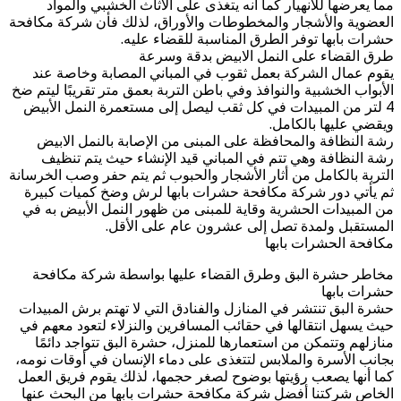
مما يعرضها للانهيار كما أنه يتغذى على الأثاث الخشبي والمواد
العضوية والأشجار والمخطوطات والأوراق، لذلك فأن شركة مكافحة
حشرات بابها توفر الطرق المناسبة للقضاء عليه.
طرق القضاء على النمل الابيض بدقة وسرعة
يقوم عمال الشركة بعمل ثقوب في المباني المصابة وخاصة عند
الأبواب الخشبية والنوافذ وفي باطن التربة بعمق متر تقريبًا ليتم ضخ
4 لتر من المبيدات في كل ثقب ليصل إلى مستعمرة النمل الأبيض
ويقضي عليها بالكامل.
رشة النظافة والمحافظة على المبنى من الإصابة بالنمل الابيض
رشة النظافة وهي تتم في المباني قيد الإنشاء حيث يتم تنظيف
التربة بالكامل من أثار الأشجار والحبوب ثم يتم حفر وصب الخرسانة
ثم يأتي دور شركة مكافحة حشرات بابها لرش وضخ كميات كبيرة
من المبيدات الحشرية وقاية للمبنى من ظهور النمل الأبيض به في
المستقبل ولمدة تصل إلى عشرون عام على الأقل.
مكافحة الحشرات بابها
مخاطر حشرة البق وطرق القضاء عليها بواسطة شركة مكافحة
حشرات بابها
حشرة البق تنتشر في المنازل والفنادق التي لا تهتم برش المبيدات
حيث يسهل انتقالها في حقائب المسافرين والنزلاء لتعود معهم في
منازلهم وتتمكن من استعمارها للمنزل، حشرة البق تتواجد دائمًا
بجانب الأسرة والملابس لتتغذى على دماء الإنسان في أوقات نومه،
كما أنها يصعب رؤيتها بوضوح لصغر حجمها، لذلك يقوم فريق العمل
الخاص شركتنا أفضل شركة مكافحة حشرات بابها من البحث عنها