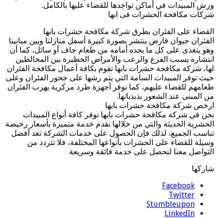
ورش المبيدات في أماكن تواجدها للقضاء عليها بالكامل.
شركات مكافحة الحشرات فى ابها
القضاء على الفئران بطرق شركة مكافحة حشرات بابها
الفئران حيوان قارض ينتشر بصورة كبيرة أسفل منازلنا وبين مبانينا
وهو يتغذى على كل ما يجده أمامه من طعام جاف أو سائل، كما أن
انتشاره يسبب الفزع والرعب والأمراض الخطيرة بين المخالطين
لها، شركة مكافحة حشرات بابها تقوم بكافة أعمال مكافحة الفئران
حيث توفر المبيدات السامة التي يتم رشها على جحور الفئران وعلى
طعامهم للقضاء عليهم، كما نوفر أجهزة طرد مركزية يهرب الفئران
من المبنى عند الشعور بذبذباتها.
ارخص شركة مكافحة حشرات بابها
نحن في شركة مكافحة حشرات بابها نوفر كافة أنواع المبيدات
الحشرية الحديثة والتي من خلالها نقدم خدمة متميزة بأسعار رخيصة
تناسب الجميع، لذلك فإن الحصول على خدمات الشركة تعد أفضل
وسيلة للقضاء على الحشرات بأنواعها المختلفة، فلا تتردد من
التواصل معنا لتحصل على خدمة فائقة وسريعة
شاركها
Facebook
Twitter
Stumbleupon
LinkedIn