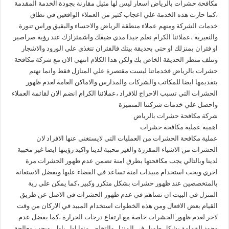
مكافحة حشرات بالرياض اسعار ليس لها مثيل مقارنة بجودة الخدمة المقدمة
،كما حازت هذه الخدمة علي اعجاب كثير من العملاء الواقعين في نطاق
خدمات الشركة ومنهم عملاء منطقة الرياض والاحساء والبقيق وراس تنورة
والنعيرية ،عملائنا الكرام نعلم جيدا مدي ضيقك واشمئزازك عند رؤية صراصير
او فئران بمنزلك او حتي بحديقة بيتك فالفئران تتغذي علي الورود والاشجار
وتتلف منظر الحديقة الخاص بك ولكن هذا الكلام انتهي الان مع شركة مكافحة
حشرات بالرياض فخدماتنا ليست مقتصرة علي المنازل فقط وانما نهتم
بتقديمها ايضا للمكاتب والشركات والمدارس والاماكن العامة لعدم ظهور
الحشرات التي تسبب الاحراج للافراد ،عملائنا الكرام انضم الان لقائمة العملاء
واحصل علي خدمات شركتنا المتميزة
شركة مكافحة حشرات بالرياض
اهمية عملية مكافحة حشرات
عملية مكافحة الحشرات من العمليات التي لايستغني عنها الافراد لان
الحشرات من الاشياء المقززة والغير محببة لدينا واكيد رؤيتها ايضا غير محببة
لدينا وبالتالي يجب مكافحتها بطرق امنة تضمن عدم ظهور الحشرات مرة
اخري ويجب استخدام مبيدات امنة تساعد في القضاء عليها ويفضل الاستعانة
بالمتخصصين عند ظهور حشرات بشكل متكرر وكبير ،كما يمكن علي ربة
المنزل في البيت ان تساهم في عدم ظهور الحشرات في الاصل عن طريق
القيام بعض الافعال ومن هذه الخطوات استخدام المبيد في الاركان من وقت
لاخر لعدم ظهور الحشرات خاصة مع ارتفاع درجات الحرارة ،كما يفضل عدم
وجود القمامة بشكل طويل في المنزل والتخلص منها اول باول ،ويجب معالجة