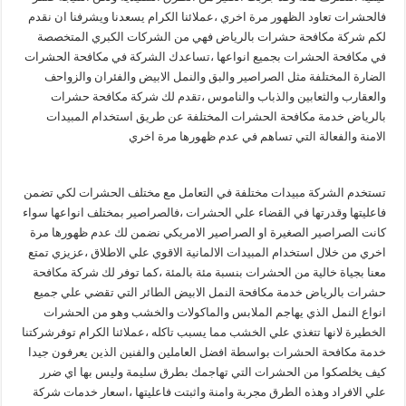
فالحشرات تعاود الظهور مرة اخري ،عملائنا الكرام يسعدنا ويشرفنا ان نقدم
لكم شركة مكافحة حشرات بالرياض فهي من الشركات الكبري المتخصصة
في مكافحة الحشرات بجميع انواعها ،تساعدك الشركة في مكافحة الحشرات
الضارة المختلفة مثل الصراصير والبق والنمل الابيض والفئران والزواحف
والعقارب والثعابين والذباب والناموس ،تقدم لك شركة مكافحة حشرات
بالرياض خدمة مكافحة الحشرات المختلفة عن طريق استخدام المبيدات
الامنة والفعالة التي تساهم في عدم ظهورها مرة اخري
تستخدم الشركة مبيدات مختلفة في التعامل مع مختلف الحشرات لكي تضمن
فاعليتها وقدرتها في القضاء علي الحشرات ،فالصراصير بمختلف انواعها سواء
كانت الصراصير الصغيرة او الصراصير الامريكي نضمن لك عدم ظهورها مرة
اخري من خلال استخدام المبيدات الالمانية الاقوي علي الاطلاق ،عزيزي تمتع
معنا بجياة خالية من الحشرات بنسبة مئة بالمئة ،كما توفر لك شركة مكافحة
حشرات بالرياض خدمة مكافحة النمل الابيض الطائر التي تقضي علي جميع
انواع النمل الذي يهاجم الملابس والماكولات والخشب وهو من الحشرات
الخطيرة لانها تتغذي علي الخشب مما يسبب تاكله ،عملائنا الكرام توفرشركتنا
خدمة مكافحة الحشرات بواسطة افضل العاملين والفنين الذين يعرفون جيدا
كيف يخلصكوا من الحشرات التي تهاجمك بطرق سليمة وليس بها اي ضرر
علي الافراد وهذه الطرق مجربة وامنة واثبتت فاعليتها ،اسعار خدمات شركة