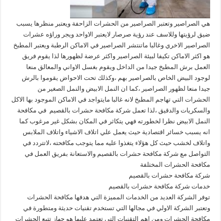
هي الصراصير وتعتبر الصراصير من الحشرات الزاحفة ويعتبر منظرها يسبب
ضيق لرؤيتها وللاسف عند رؤية صرصار لايعتبر الاواحد ويجر وراؤه عشرات
الصراصير الاخري وغالبا ماتنتشر الصراصير في الاماكن الرطبة ويعتبر المطبخ
هو اكثر الاماكن تكيفا لبيئة الصراصير واكثر عرضة لظهورها لذا يقوم فريق
العمل برش المطبخ جيدا من الداخل ويقوم بغسل الاواني والمعالق منعا
لوجود البيض الخاص بالصراصير بهم ،وكذلك تحت الاحواض يقوموا بالرش
جيدا منعا لظهور الصراصير ،كما ان النمل الابيض والنمل الصغير من
الحشرات التي تهاجم المطبخ لانه غالبا مايتواجد في الاماكن الموجود بها الاكل
والسكريات والدقيق ،لذا تعمل شركة مكافحة حشرات بالقصيم في مكافحة
النمل الابيض نظرا لخطورته فهي يتكاثر في المكان بشكل غير مرغوب كما
انه يسبب خسائر اقتصادية حيث يعمل علي اتلاف الاشياء واتلاف الملابس
واتلاف لخشب حيث كل هؤلاء يتغذوا عليه مما يتوجب مكافحته ،لاتتردد في
التواصل مع شركة مكافحة حشرات بالقصيم والاستعانة بفريق العمل في
مكافحة الحشرات المختلفة
شركة مكافحة حشرات بالقصيم
خدمات شركة مكافحة حشرات بالقصيم
توفر الشركة العديد من الخدمات المميزة التي هدفها مكافحة الحشرات
وتعتبر الشركة الاولي في مجالها التي تستخدم تقنيات حديثة ومتطورة في
مكافحة الحشرات ومن اهم التقنيات التي تعتمد عليها هو جهاز تتبع الحشرات