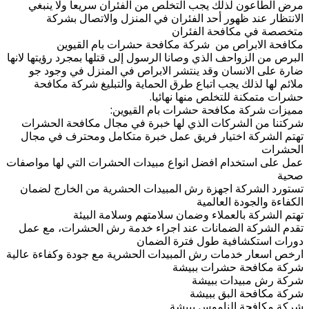
مرض الطاعون لذلك يجب التخلص من الفئران سريعا ولا ينبغي
الانتظار عند ظهور أحد الفئران في المنزل والاتصال بشركة
متخصصة في مكافحة الفئران
مكافحة الابراص من شركة مكافحة حشرات بام القيوين
البرص من الزواحف الذي وصانا الرسول إلى قتلها بمجرد رؤيتها لانها
ضارة على الانسان وقد ينتشر الابراص في المنزل في وجود جو
ملائم لها لذلك يجب اتباع طرق الحماية والتبليغ شركة مكافحة
حشرات متمكنة للتخلص منها نهائيا.
مميزات شركة مكافحة حشرات بام القيوين:
شركتنا من الشركات الذي لها خبرة في مجال مكافحة الحشرات
تهتم الشركة اختيار فريق عمل خبرة متكامل ومحترف في مجال
الحشرات
عمل على استخدام افضل انواع مبيدات الحشرات التي لها مواصفات
صحية
تستورد الشركة اجهزة رش المبيدات الحشرية من الخارج لضمان
الكفاءة والجودة العالمية
تهتم الشركة بالعملاء وضمان سلامتهم وسلامة البيئة
تقدم الشركة الضمانات عند اجراء خدمة رش الحشرات، مع عمل
دورات استكشافية طول فترة الضمان
ارخص اسعار خدمات رش المبيدات الحشرية مع جودة وكفاءة عالية
شركة مكافحة حشرات ببيشة
شركة رش مبيدات ببيشة
شركة مكافحة البق ببيشة
شركة مكافحة الناموس ببيشة