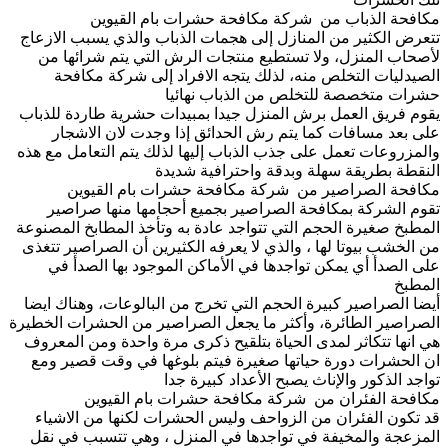
مكافحة الذباب من شركة مكافحة حشرات بام القيوين
تتعرض الكثير من المنازل إلى هجمات الذباب والذي يسبب الازعاج
لأصحاب المنزل، ولا تستطيع منتجات الرش التي يتم شرائها من
الصيدليات التخلص منه، لذلك يتجه الافراد إلى شركة مكافحة
حشرات متخصصة للتخلص من الذباب نهائيا
يقوم فريق العمل برش المنزل جيدا بمبيدات حشرية طاردة للذباب
على بعد مسافات كما يتم رش الحدائق إذا وجدت لان الاشجار
والمزروعات تعمل على جذب الذباب إليها لذلك يتم التعامل مع هذه
النقطة بطريقة سهلة وبدقة واحترافية شديدة
مكافحة الصراصير من شركة مكافحة حشرات بام القيوين
تقوم الشركة بمكافحة الصراصير بجميع أحجامها منها صراصير
المطبخ صغيرة الحجم التي تتواجد عادة به وتأخذ المطابخ المصنوعة
من الخشب بيوتا لها ، والذي لا يعرفه الكثيرين أن الصراصير تتغذى
على الصدأ أي يمكن تواجدها في الأماكن الموجود بها الصدأ في
المطبخ
أيضا الصراصير كبيرة الحجم التي تخرج من البالوعات، وهناك ايضا
الصراصير الطائرة، وأكثر ما يجعل الصراصير من الحشرات الخطيرة
هي انها تتكاثر لمدى الحياة بتلقيح ذكرى مرة واحدة ومن المعروف
ان الحشرات دورة حياتها صغيرة فيتم بلوغها في وقت قصير ومع
تواجد الذكور والإناث يصبح الأعداد كبيرة جدا
مكافحة الفئران من شركة مكافحة حشرات بام القيوين
قد تكون الفئران من الزواحف وليس الحشرات لكنها من الاشياء
المزعجة والمخيفة في تواجدها في المنزل ، وهي تتسبب في نقل