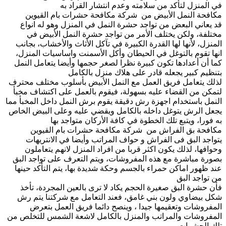
في المنزل لتأكد من سلامته وعدم انتشار القراد به
مكافحة النمل الأبيض من شركة مكافحة حشرات بام القيوين
قد يعاني البعض من تواجد حشرة النمل في المنزل وهو له انواع
مختلفة، ولكن يختلف الأمر من تواجد حشرة النمل الأبيض في
المنزل، لأنها لها القدرة الكبيرة في تآكل الأثاث والأخشاب، بجانب
انها تقوم بالتوغل في الحيطان وأكل الأسمنت واساسيات المنزل،
كما أن أعدادها تكون كبيرة نظرا لصغر حجمها وأيضا يتعامل النمل
بتنظيم كبير يجعله قادر على هلاك منزل بالكامل
لذلك يتعامل فريق العمل مع النمل الأبيض بأسلوب مختلف محترف
لتمكن من القضاء عليه بسهولة، فيقوم بالعمل على اكتشاف مخبأ
النمل باستخدام اجهزة رش دقيقة يقوم برش النمل داخل المخبأ مما
يجعل الرش يتوغل داخله بالكامل ويقضي عليه وعلى البيض الخاص
به فورا، ويتبع تلك الخطوة في كافة الأركان متواجد بها
مكافحة بق الفراش من شركة مكافحة حشرات بام القيوين
يتواجد البق فى الفراش و حواف المراتب وأيضا في الانتريهات
وحوافها، لذلك يكون اكثر قربا من افراد المنزل لانهم يتعاملون
بصورة مباشرة مع هذه المفروشات، ويتم التعرف على تواجد البق
عند ظهور اماكن حمراء بالجسم وحكة شديدة بها، يتم التأكد حينها
من تواجد البق
فأن حشرة البق صغيرة الحجم يكاد لا ترى بالعين المجردة، تأخذ
شكل بيضاوي ولون بني غامق، فعند التعامل مع شركتنا يتم رش
المفروشات وتعقيمها جيدا ، وينصح دائما فريق العمل بتعرض
المفروشات والمراتب والمنزل بالكامل لاشعة الشمس للتخلص من
تلك الحشرات