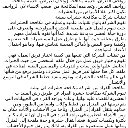
زواحف الفئران، خدمة مكافحة زواحف الابراص، خدمة مكافحة
زواحف الثعابين، وتعد هذه المكافحة من أصعب الاشياء لان الزواحف
تكون اكثر نقلا للأمراض من الحشرات
تقنيات شركات مكافحة حشرات ببيشة
تقوم الشركة باتباع تقنيات علمية وعملية في مكافحة الحشرات،
حيث تقوم بالعمل على طبيعية الحشرة البيولوجية، والتعرف على
دورة حياة الحشرات بدقة شديدة، كما أنها تقوم بالتعامل معهم
بطرق مختلفة حيث أنها تتابع طرق عمل المستعمرات الخاصة بهم
وكيفية وضع البيض والأماكن المحببة لتعايش فيها، وما هو احتمال
الأعداد المتواجدة
من تقنيات الشركة التي تتبعها هي كيفية اختيار فريق العمل، فهي
تقوم باختيار فريق عمل من خلال ملفه الشخصي من حيث الخبرات
الحاصل عليها والدراسات والتدريبات والمقاييس الفنية المتاحة في
ملفه، كل هذا جعلها تدير فريق عمل محترف ومتميز يرفع من شأنها
في عالم مكافحة الحشرات، ويقوم بتنفيذ خطط الشركة في التوسع
والانتشار
مكافحة القراد من شركة مكافحة حشرات في بيشة
تقوم الشركة بمكافحة حشرة القراد عن طريق رش المبيدات
الحشرية للقضاء عليه نهائيا، وعادة يتواجد القراد في الحيوانات التي
يتم تربيتها في المنزل من قطط وكلاب وايضا من الطيور، ومن
خلالهم ينتقل القراد إلى المنزل وتأخذ من الأخشاب والأثاث مكان له
ومن الأشياء الخطيرة في تواجد القراد في المنزل ان القراد يتكاثر
بكثرة وبكميات كبيرة، فعند انتقال حشرة واحدة ملقحة إلى المنزل
يمكنها عمل مستعمرة من القراد به، لذلك يتم رش جميع الأخشاب