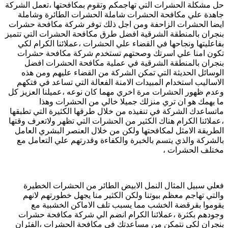
حل مشكلة الحشرات التي تهاجمكم وتقوم بمكافحتها ،تعمل الشركة
جاهدة علي مكافحة الحشرات شاملة الحشرات الطائرة وشاملة
ايضا الحشرات الزاحفة ومن اجل ذلك توفر شركة مكافحة حشرات
بنجران بالمنطقة الشرقية افضل طرق مكافحة الحشرات التي تتميز
بفاعليتها ونجاحها في القضاء علي الحشرات ،عملائنا الكرام لكي
تكون امنا علي اسرتك وصحتهم تستخدم شركة مكافحة حشرات
بنجران بالمنطقة الشرقية في عملية مكافحة الحشرات افضل
الوسائل الحديثة التي تمكن الشركة من القضاء عليهم ومن هذه
الاساليب استخدام المبيدات الامنة الفعالة التي تساعد في فتكهم
وعدم ظهور الحشرات مرة اخري مهما كان نوعه ،عميلنا العزيز كل
ما يهمك هو ان تري منزلك جميلا خالي من الحشرات وهذا
ماتساعدك الشركة في تنفيذه من خلال طرقها الكثيرة التي تطبقها
،عملائنا الكرام هناك الكثير من الحشرات التي تظهر ولاتعرف وقتها
الطريقة الامثل لمكافحتها ولكن من خلال العنصر البشري العامل
بالشركة والذي يتسم بالخبرة والكفاءة وقدرتهم علي التعامل مع
مختلف الحشرات ،
فعلي سبيل المثال النمل الابيض الطائر من الحشرات الخطيرة
والتي تهاجم معظم بيوتنا ولكن الكثير منا يجهل خطورتهم لانهم
يقوموا بقرقضة الخشب مما يسبب تلف الاماكن الخشبية مع
وجودهم بكثرة ،عملائنا الكرام انضم الي شركة مكافحة حشرات
بنجران لكي نتمكن من مساعدتك في مكافحة الحشرات ،الفئران