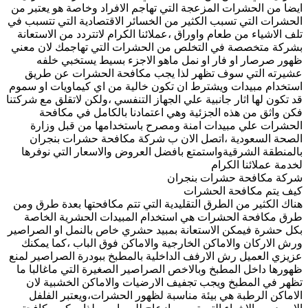
ايضا من الحشرات المزعجة التي تهاجم الافراد وخاصة هو يعتبر من
الحشرات التي تسبب الكثير من الخسائر الاقتصادية التي تتسبب في
تلف الاشياء من طعام واوراق ،عملائنا الكرام لاتتردد من الاستعانة
بشركة متخصصة في التخلص من الحشرات التي تهاجمك لان معني
ظهور صرصار او فار او نمل ماهو الاجزء بسيط يستخبي خلفه
عشيرته التي سوف تظهر لذا يجب مكافحة الحشرات عن طريق
استخدام مبيدات ويشترط ان تكون خالية من اي كيماويات او سموم
قد تكون لها اثار جانبية علي الجهاز التنفسي ،ولكن لاتقلق مع شركتنا
فكن واثق من هذه الجزئية وهي اعتمادنا بالكامل في مكافحة
الحشرات علي مبيدات امنة ومصرح باستخدامها من قبل وزارة
الصحة السعودية ،اتصل الان ب شركة مكافحة حشرات بنجران
بالمنطقة الشرقيةواستمتع بافضل العروض والاسعار التي نوفرها
لخدمة عملائنا الكرام
شركة مكافحة حشرات بنجران
كيف يتم مكافحة الحشرات
هناك الكثير من الطرق التقليدية التي تتم مكافحتها بعدة طرق ومن
طرق مكافحة الحشرات هي استخدام المبيدات الحشرية الخاصة
بكل حشرة فيمكن الاستعانة بمبيد حشري خاص بالنمل او الصراصير
ورش الاركان والاماكن الخارجية والاماكن فوق الباب ،كما يمكنك
عزيزي العميل رش الارفف الداخلية بالمطبخ ببودرة الصراصير لمنع
ظهورها داخل المطبخ وبالاخص الصراصير الصغيرة التي ماغالبا ما
تظهر في المطبخ ويجب تجفيف الارضيات والاماكن الخشبية لان
الاماكن الرطبة هي بيئة مناسبة لظهور الحشرات،ويعتبر الفلفل