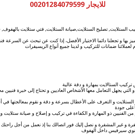
للايجار 00201284079599
يب الستلايت, تصليح الستلايت,صيانة الستلايت, فتي ستلايت بالهفوف, 
ها و تجعلنا دائما الاختيار الأفضل، إذا كنت عن تبحث عن السرعة فنحن
لعملائنا ضمانات للتركيب و لدينا جميع أنواع الريسيفرات
كيب الستالايت بمهارة و دقة عالية
 التي يجهل التعامل معها الأشخاص العاديين و تحتاج إلى خبرة فنيين محت
لستلايت و التعرف على الأعطال بسرعة و دقة و نقوم بمعالجتها في أ
أعلى جودة
ز من الفنيين ذو المهارة و الكفاءة في تركيب و إصلاح و صيانة ستلايت
 مقوي سيرفيس داخل الهفوف