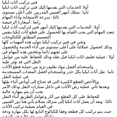
فني تركيب أثاث ايكيا
أولا: الخدمات التي يقدمها إليك فني تركيب اثاث ايكيا
ثانيا : نمتلك أمهر الفنيين المدربين على أعلى مستوى
ثالثا : سرعة الاستجابة وأداء المهام
رابعا : أسعارنا الرخيصة
أولا : الخدمات التي يقدمها إليك أمهر فني لتركيب أثاث ايكيا :
تتعدد المهام التي يجب القيام بها للحصول على قطع اثاث ايكيا بنفس
التصميم المطابق للكتالوجات
ونحن في فني تركيب ايكيا نتولى هذه المهمات كلها
وذلك لحصول عملائنا على أعلى مستوى من أداء الخدمة وللحصول
على ثقتهم دائما وتتلخص هذه المهام في
أولا : عملية تغليف اثاث ايكيا قبل نقله وذلك للحفاظ عليه من عوامل
النقل التي قد تؤثر عليه
واستخدام أفضل مواد تغليف تزيد من حماية قطع الأثاث .
ثانيا : نقل أثاث ايكيا بكل حذر وباستخدام أفضل المعدات المستخدمة
في عملية النقل
وبالأخص القطع الكبيرة التي قد تحتاج إلى أوناش أثناء نقلها
وبعدها تأتي عملية رص الأثاث في داخل سيارات النقل وذلك الأمر
يجب أن يتم بمهارة عالية
للحفاظ على كل القطع من آثار وعوامل الطريق أثناء النقل
ثالثا : وبعد أن يصل اثاث ايكيا إلى منزلك بسلام يأتي هنا دور الفنيين
في القيام بعملية تركيب الأثاث
حيث يتم تركيب كل قطعة وفقا للكتالوج التابع لها بكل مهارة ودقة
وكذلك بسرعة عالية في التنفيذ