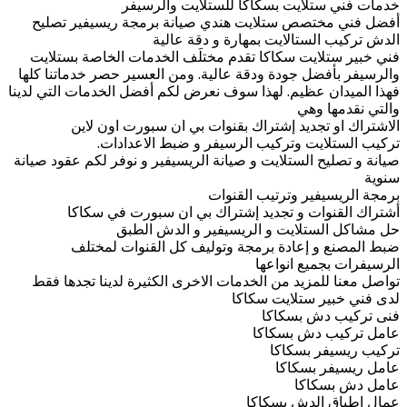
خدمات فني ستلايت بسكاكا للستلايت والرسيفر
أفضل فني مختصص ستلايت هندي صيانة برمجة ريسيفير تصليح
الدش تركيب الستالايت بمهارة و دقة عالية
فني خبير ستلايت سكاكا تقدم مختلَف الخدمات الخاصة بستلايت
والرسيفر بأفضل جودة ودقة عالية. ومن العسير حصر خدماتنا كلها
فهذا الميدان عظيم. لهذا سوف نعرض لكم أفضل الخدمات التي لدينا
والتي نقدمها وهي
الاشتراك او تجديد إشتراك بقنوات بي ان سبورت اون لاين
تركيب الستلايت وتركيب الرسيفر و ضبط الاعدادات.
صيانة و تصليح الستلايت و صيانة الريسيفير و نوفر لكم عقود صيانة
سنوية
برمجة الريسيفير وترتيب القنوات
أشتراك القنوات و تجديد إشتراك بي ان سبورت في سكاكا
حل مشاكل الستلايت و الريسيفير و الدش الطبق
ضبط المصنع و إعادة برمجة وتوليف كل القنوات لمختلف
الرسيفرات بجميع انواعها
تواصل معنا للمزيد من الخدمات الاخرى الكثيرة لدينا تجدها فقط
لدى فني خبير ستلايت سكاكا
فنى تركيب دش بسكاكا
عامل تركيب دش بسكاكا
تركيب ريسيفر بسكاكا
عامل ريسيفر بسكاكا
عامل دش بسكاكا
عمال اطباق الدش بسكاكا