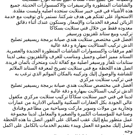
والشاشات المتطورة والرسيفرات والاكسسوارات الحديثة. جميع
هذه الأشياء في فني خبير ستلايت ستجده اصليه وليست مقلدة.
الاستحواذ على ثقتكم هي هدف شركتنا. نستمر بأي توقيت مع خدمة
الزبائن لمعرفة الخدمات والإسعار. وسنكون عندك أثناء دقائق
معدوده فقط من خلال فني ستلايت بسكاكا
تركيب وبيع ستاند تلفزيون ورسيفر
أفضل فني مختصص ستلايت هندي صيانة برمجة ريسيفير تصليح
الدش تركيب الستالايت بمهارة و دقة عالية
​اهم مرفقات واكسسوارات الشاشات المتطورة الجديدة والعصرية.
الستاند مميز اصلي وجميل ومناسب للغرف والتلفزيون. يبقى لدينا
ستاندات تلفاز ورسيفر اصلية مع كفالة ثابت ومتحرك بأثمان فريدة.
اتصل هذه اللحظة مع فني ستلايت تصريح لمعرفة الستاند الملائم
للشاشة والوصول إليك وتركيبه بالمكان الموائم الذي ترغب به
فني تركيب ستلايت مركزي
أفضل فني مختصص ستلايت هندي صيانة برمجة ريسيفير تصليح
الدش تركيب الستالايت بمهارة و دقة عالية
لدينا في فني خبير ستلايت سكاكا تركيب ستلايت مركزي مكفول
عالي الجودة. بكل العقارات السكنية والمباني الادارية من عمارات
وتجارية من مولات وسوبر ماركت وسياحية من مطاعم وفنادق
وصناعية للمؤسسات الكبيرة والصغيرة والمعامل. لدينا مجموعة
عمل متطور يبلغ إليك عقب اتصالك على الفور. اتصل بنا هذه اللحظة
ليصل إليك مجموعة العمل ويبدء بتقديم الخدمات بالكامل على اكمل
وجه